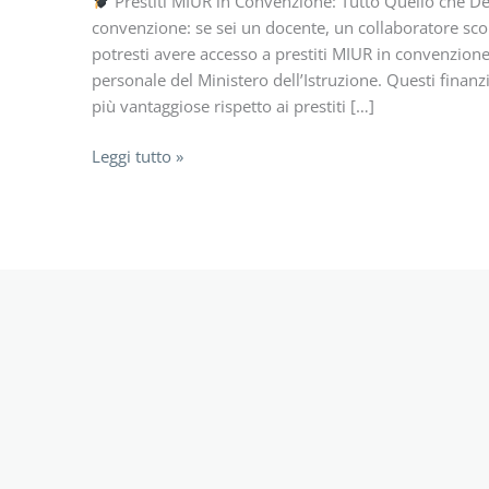
Prestiti MIUR in Convenzione: Tutto Quello che De
convenzione: se sei un docente, un collaboratore scol
potresti avere accesso a prestiti MIUR in convenzione
personale del Ministero dell’Istruzione. Questi fina
più vantaggiose rispetto ai prestiti […]
Prestiti
Leggi tutto »
MIUR
in
convenzione