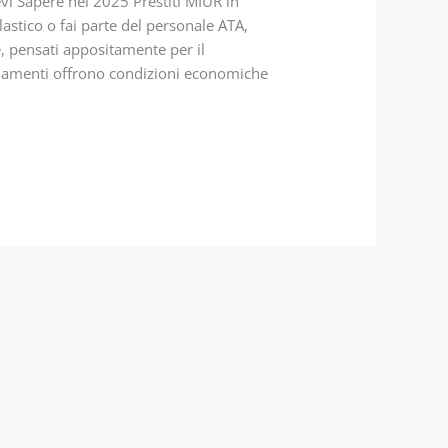
vi Sapere nel 2025 Prestiti MIUR in
astico o fai parte del personale ATA,
, pensati appositamente per il
nziamenti offrono condizioni economiche