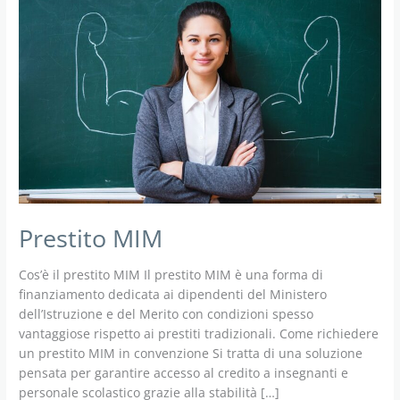
Prestito MIM
Cos’è il prestito MIM Il prestito MIM è una forma di
finanziamento dedicata ai dipendenti del Ministero
dell’Istruzione e del Merito con condizioni spesso
vantaggiose rispetto ai prestiti tradizionali. Come richiedere
un prestito MIM in convenzione Si tratta di una soluzione
pensata per garantire accesso al credito a insegnanti e
personale scolastico grazie alla stabilità […]