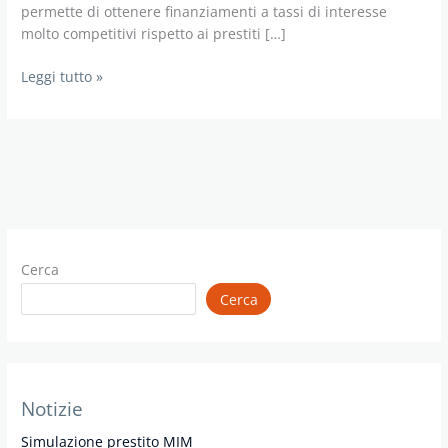
permette di ottenere finanziamenti a tassi di interesse
molto competitivi rispetto ai prestiti […]
Prestito
Leggi tutto »
per
personale
Ministeriale
Cerca
Cerca
Notizie
Simulazione prestito MIM