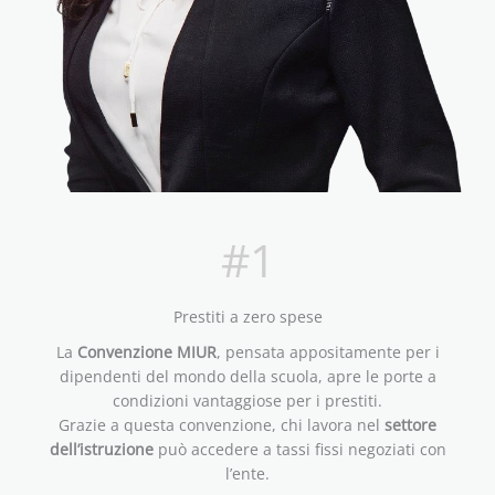
#1
Prestiti a zero spese
La
Convenzione MIUR
, pensata appositamente per i
dipendenti del mondo della scuola, apre le porte a
condizioni vantaggiose per i prestiti.
Grazie a questa convenzione, chi lavora nel
settore
dell’istruzione
può accedere a tassi fissi negoziati con
l’ente.