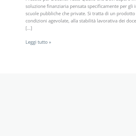
soluzione finanziaria pensata specificamente per gli in
scuole pubbliche che private. Si tratta di un prodotto 
condizioni agevolate, alla stabilità lavorativa dei docen
[…]
Prestito
Leggi tutto »
per
docenti