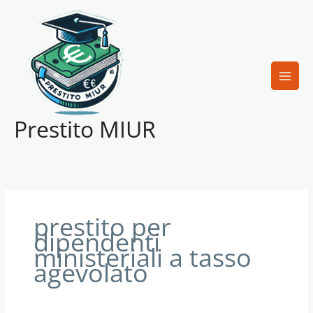
Vai
al
contenuto
Prestito MIUR
prestito per
dipendenti
ministeriali a tasso
agevolato