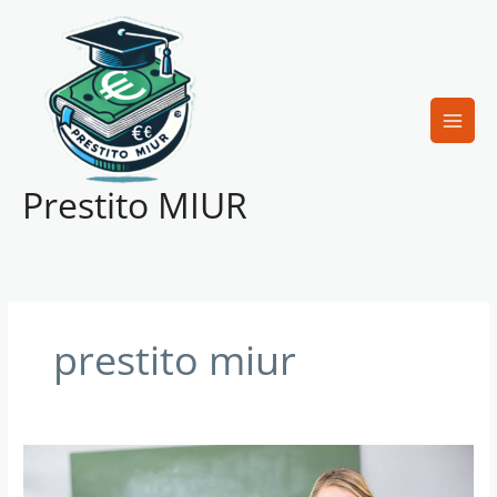
Vai
al
contenuto
Prestito MIUR
prestito miur