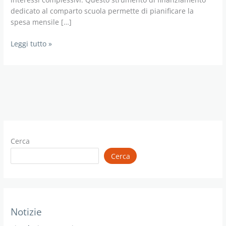
dedicato al comparto scuola permette di pianificare la
spesa mensile […]
Simulazione
Leggi tutto »
calcolo
rata
prestito
miur
tassi
agevolati
Cerca
Cerca
Notizie