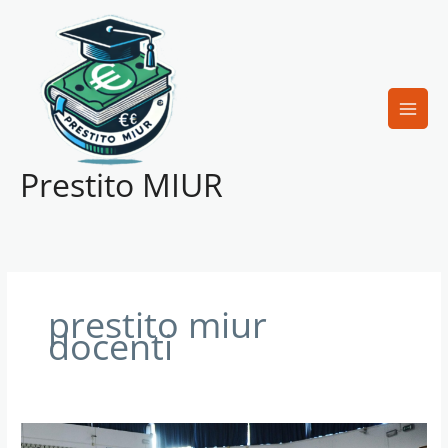
Vai
al
contenuto
Prestito MIUR
prestito miur
docenti