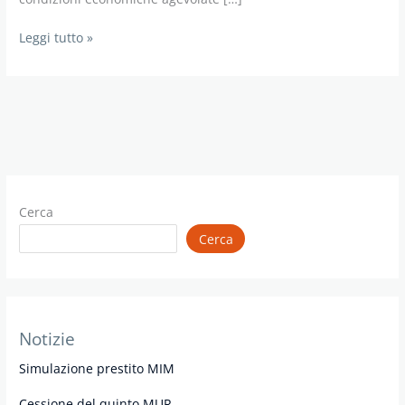
Prestito
Leggi tutto »
in
convenzione
miur
Cerca
Cerca
Notizie
Simulazione prestito MIM
Cessione del quinto MUR