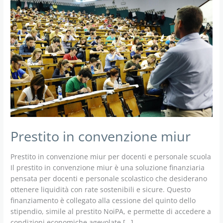
Prestito in convenzione miur
Prestito in convenzione miur per docenti e personale scuola
Il prestito in convenzione miur è una soluzione finanziaria
pensata per docenti e personale scolastico che desiderano
ottenere liquidità con rate sostenibili e sicure. Questo
finanziamento è collegato alla cessione del quinto dello
stipendio, simile al prestito NoiPA, e permette di accedere a
condizioni economiche agevolate […]