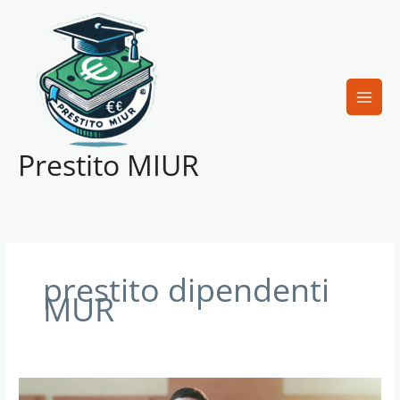
Vai
al
contenuto
Prestito MIUR
prestito dipendenti
MUR