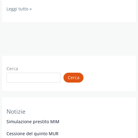
Cessione
Leggi tutto »
del
quinto
convenzione
MUR
Cerca
Cerca
Notizie
Simulazione prestito MIM
Cessione del quinto MUR