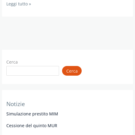
Prestiti
Leggi tutto »
MIUR
in
convenzione
Cerca
Cerca
Notizie
Simulazione prestito MIM
Cessione del quinto MUR