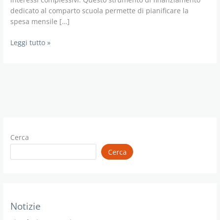
dedicato al comparto scuola permette di pianificare la
spesa mensile […]
Simulazione
Leggi tutto »
calcolo
rata
prestito
miur
tassi
agevolati
Cerca
Cerca
Notizie